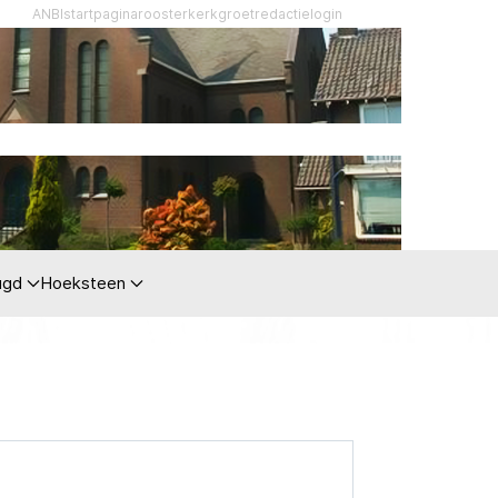
ANBI
startpagina
rooster
kerkgroet
redactie
login
ugd
Hoeksteen