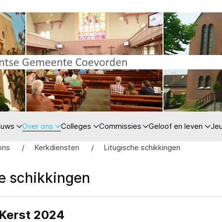
euws
Over ons
Colleges
Commissies
Geloof en leven
Je
ons
Kerkdiensten
Litugische schikkingen
he schikkingen
 Kerst 2024