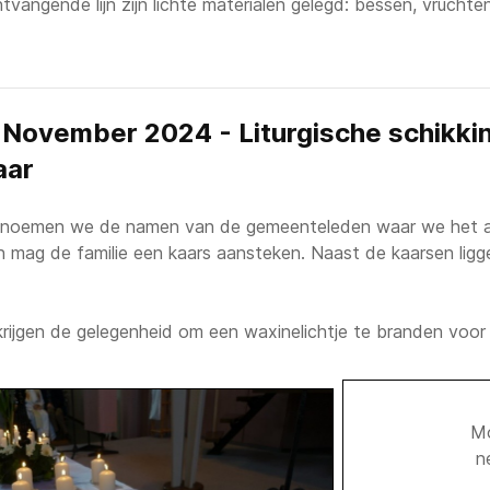
ontvangende lijn zijn lichte materialen gelegd: bessen, vruch
November 2024 - Liturgische schikki
aar
noemen we de namen van de gemeenteleden waar we het af
mag de familie een kaars aansteken. Naast de kaarsen lig
krijgen de gelegenheid om een waxinelichtje te branden voor
Mo
n