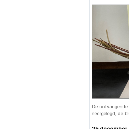
De ontvangende li
neergelegd, de bl
25 december 