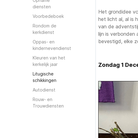
Opname
diensten
Het grondidee voo
Voorbedeboek
het licht al, al 
Rondom de
van de adventsti
kerkdienst
lijn is verbonde
bevestigd, elke z
Oppas- en
kindernevendienst
Kleuren van het
Zondag 1 Dec
kerkelijk jaar
Litugische
schikkingen
Autodienst
Rouw- en
Trouwdiensten