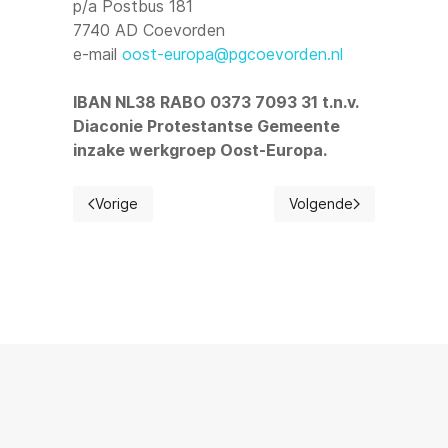
p/a Postbus 181
7740 AD Coevorden
e-mail
oost-europa@pgcoevorden.nl
IBAN NL38 RABO 0373 7093 31 t.n.v.
Diaconie Protestantse Gemeente
inzake werkgroep Oost-Europa.
Vorige
Volgende
Vorig artikel: Veiligheid
Volgende artikel: Vormi