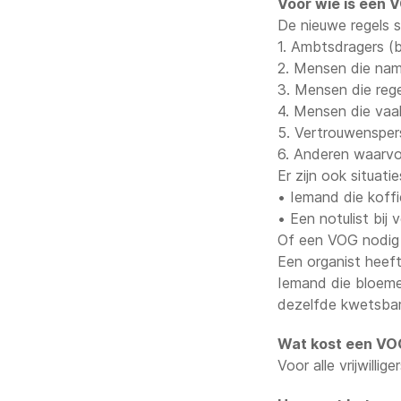
Voor wie is een V
De nieuwe regels st
1. Ambtsdragers (
2. Mensen die na
3. Mensen die reg
4. Mensen die vaa
5. Vertrouwenspe
6. Anderen waarvo
Er zijn ook situati
• Iemand die koff
• Een notulist bij 
Of een VOG nodig 
Een organist heeft
Iemand die bloeme
dezelfde kwetsbar
Wat kost een VO
Voor alle vrijwilli