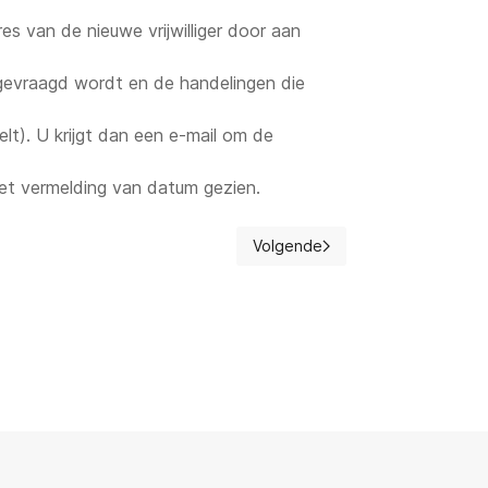
 van de nieuwe vrijwilliger door aan
ngevraagd wordt en de handelingen die
lt). U krijgt dan een e-mail om de
et vermelding van datum gezien.
Volgende
Volgende artikel: Jeugddienste