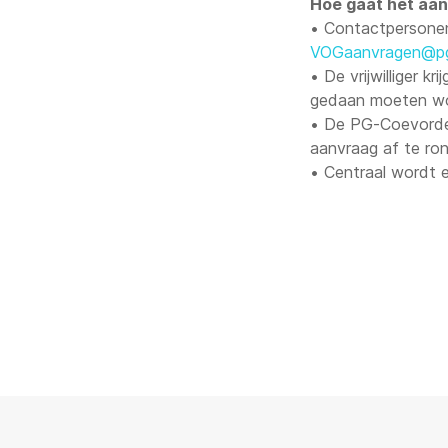
Hoe gaat het aa
• Contactpersonen
VOGaanvragen@pg
• De vrijwilliger 
gedaan moeten w
• De PG-Coevorden 
aanvraag af te ro
• Centraal wordt 