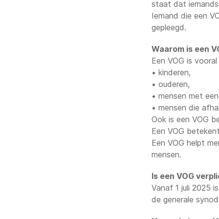
staat dat iemands 
Iemand die een VO
gepleegd.
Waarom is een VO
Een VOG is vooral
• kinderen,
• ouderen,
• mensen met een 
• mensen die afhank
Ook is een VOG be
Een VOG betekent n
Een VOG helpt men
mensen.
Is een VOG verpl
Vanaf 1 juli 2025
de generale synode