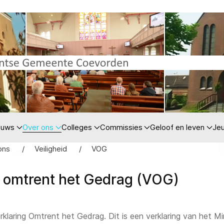
euws
Over ons
Colleges
Commissies
Geloof en leven
Je
ons
Veiligheid
VOG
g omtrent het Gedrag (VOG)
laring Omtrent het Gedrag. Dit is een verklaring van het Minis