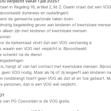
OG verplicht vanaf 1 juli 2025?
aan in Regeling 16, artikel 2, lid 2. Daarin staat dat een VOG 
bijvoorbeeld dominees en ouderlingen)
mens de gemeente pastorale taken doen
elmatig begeleiding geven aan kinderen of kwetsbare mense
k alleen zijn met kinderen of kwetsbare mensen
rsonen
or de kerkenraad vindt dat een VOG verstandig is
es waarin een VOG niet verplicht is. Bijvoorbeeld:
ie schenkt na de dienst
vergaderingen
is, hangt af van het contact met kwetsbare mensen. Bijvoo
 geen VOG nodig. Maar als hij of zij lesgeeft aan kinderen n
n rondbrengt hoeft geen VOG als dat af en toe gebeurt. Ma
e personen, dan is een VOG wél verplicht.
G?
gers van PG Coevorden is de VOG gratis.