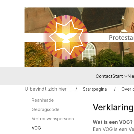
Contact
Start
Ni
U bevindt zich hier:
Startpagina
Over 
Reanimatie
Verklarin
Gedragscode
Vertrouwenspersoon
Wat is een VOG?
VOG
Een VOG is een Verk