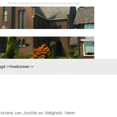
ANBI
startpagina
rooster
kerkgroet
redactie
login
ugd
Hoeksteen
terie van Justitie en Veiligheid. Hierin